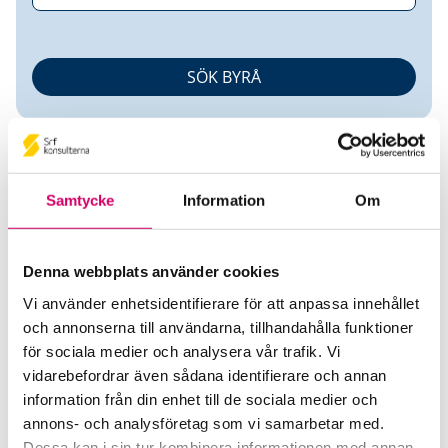
Samtycke
Information
Om
Camilla Johansson
Denna webbplats använder cookies
Vi använder enhetsidentifierare för att anpassa innehållet
Auktoriserad Redovisningskonsult
och annonserna till användarna, tillhandahålla funktioner
för sociala medier och analysera vår trafik. Vi
Camilla J Redovisning AB
vidarebefordrar även sådana identifierare och annan
Eslöv
information från din enhet till de sociala medier och
annons- och analysföretag som vi samarbetar med.
Telefon
Dessa kan i sin tur kombinera informationen med annan