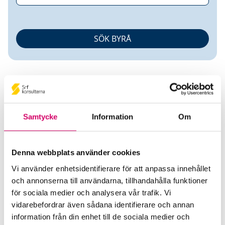
Samtycke
Information
Om
Camilla Morén
Denna webbplats använder cookies
Auktoriserad Redovisningskonsult
Vi använder enhetsidentifierare för att anpassa innehållet
och annonserna till användarna, tillhandahålla funktioner
Redovisningstjänst i Lycksele AB
för sociala medier och analysera vår trafik. Vi
Lycksele
vidarebefordrar även sådana identifierare och annan
Telefon
information från din enhet till de sociala medier och