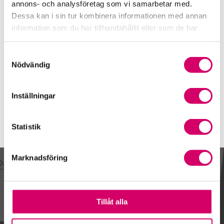
0950-348 42
annons- och analysföretag som vi samarbetar med.
Dessa kan i sin tur kombinera informationen med annan
Mobiltelefon
information som du har tillhandahållit eller som de har
073-832 60 44
samlat in när du har använt deras tjänster.
E-post
Samtyckesval
Skicka e-post
Nödvändig
Inställningar
Statistik
Marknadsföring
Kalendarium
Tillåt alla