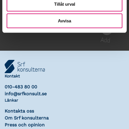
Tillåt urval
Gå till kalendariet
Avvisa
Lägg till i kalender
Kontakt
010-483 80 00
info@srfkonsult.se
Länkar
Kontakta oss
Om Srf konsulterna
Press och opinion