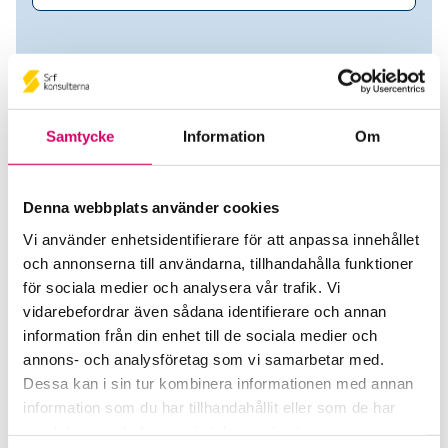
Samtycke
Information
Om
Denna webbplats använder cookies
Vi använder enhetsidentifierare för att anpassa innehållet
och annonserna till användarna, tillhandahålla funktioner
Carl-Johan Almqvist
för sociala medier och analysera vår trafik. Vi
vidarebefordrar även sådana identifierare och annan
Auktoriserad Redovisningskonsult
information från din enhet till de sociala medier och
annons- och analysföretag som vi samarbetar med.
AQT Consulting AB
Dessa kan i sin tur kombinera informationen med annan
Kungsbacka
information som du har tillhandahållit eller som de har
samlat in när du har använt deras tjänster.