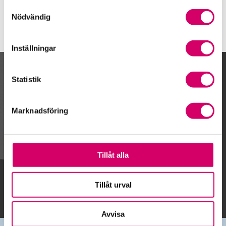
Samtyckesval
Nödvändig
Inställningar
Kalendarium
Statistik
Marknadsföring
Gå till kalendariet
Tillåt alla
Lägg till i kalender
Tillåt urval
Avvisa