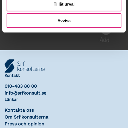
Tillåt urval
Gå till kalendariet
Avvisa
Lägg till i kalender
Kontakt
010-483 80 00
info@srfkonsult.se
Länkar
Kontakta oss
Om Srf konsulterna
Press och opinion