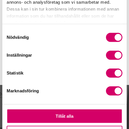
Telefon
annons- och analysföretag som vi samarbetar med.
019-19 47 50
Dessa kan i sin tur kombinera informationen med annan
information som du har tillhandahållit eller som de har
Mobiltelefon
samlat in när du har använt deras tjänster.
E-post
Samtyckesval
Skicka e-post
Nödvändig
Inställningar
Statistik
Marknadsföring
Kalendarium
Tillåt alla