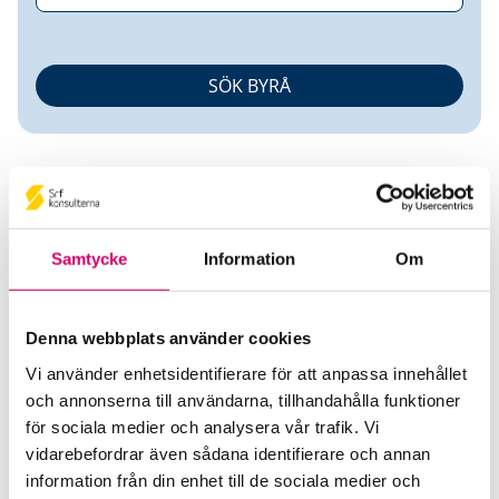
Samtycke
Information
Om
Carolina Helgesson
Denna webbplats använder cookies
Auktoriserad Redovisningskonsult
Srf
Vi använder enhetsidentifierare för att anpassa innehållet
Certifierad Affärsrådgivare
och annonserna till användarna, tillhandahålla funktioner
för sociala medier och analysera vår trafik. Vi
Admit Ekonomi AB
vidarebefordrar även sådana identifierare och annan
Örebro
information från din enhet till de sociala medier och