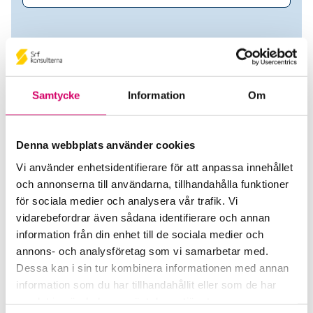
Samtycke
Information
Om
Denna webbplats använder cookies
Vi använder enhetsidentifierare för att anpassa innehållet
och annonserna till användarna, tillhandahålla funktioner
Caroline Hellström
för sociala medier och analysera vår trafik. Vi
vidarebefordrar även sådana identifierare och annan
Auktoriserad Lönekonsult
information från din enhet till de sociala medier och
annons- och analysföretag som vi samarbetar med.
Granitor Electro AB
Dessa kan i sin tur kombinera informationen med annan
Sandviken
information som du har tillhandahållit eller som de har
samlat in när du har använt deras tjänster.