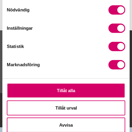
Samtyckesval
Nödvändig
Inställningar
Kalendarium
Statistik
Marknadsföring
Gå till kalendariet
Tillåt alla
Lägg till i kalender
Tillåt urval
Avvisa