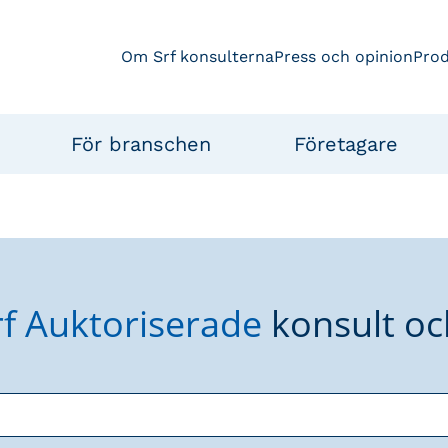
Om Srf konsulterna
Press och opinion
Pro
För branschen
Företagare
rf Auktoriserade
konsult oc