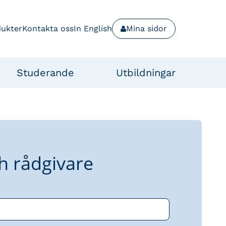
dukter
Kontakta oss
In English
Mina sidor
Studerande
Utbildningar
h rådgivare