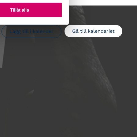
Tillåt alla
Gå till kalendariet
Lägg till i kalender