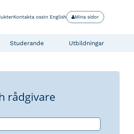
dukter
Kontakta oss
In English
Mina sidor
Studerande
Utbildningar
h rådgivare