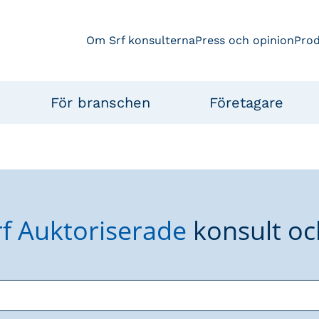
Om Srf konsulterna
Press och opinion
Pro
För branschen
Företagare
rf Auktoriserade
konsult oc