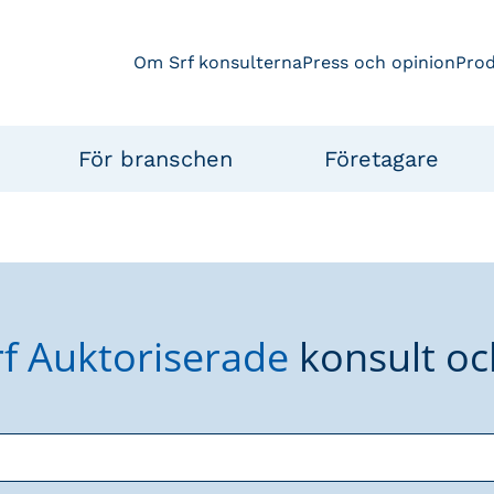
Om Srf konsulterna
Press och opinion
Pro
För branschen
Företagare
rf Auktoriserade
konsult oc