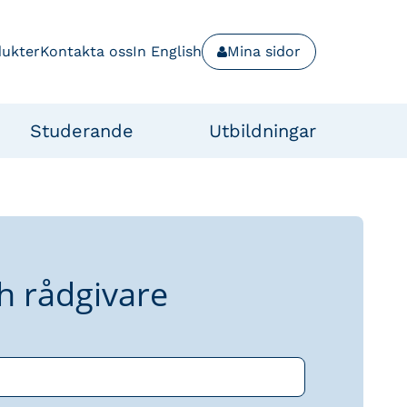
dukter
Kontakta oss
In English
Mina sidor
Studerande
Utbildningar
h rådgivare