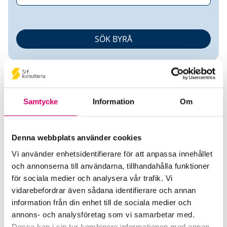
Samtycke
Information
Om
Catrine Falk
Denna webbplats använder cookies
Vi använder enhetsidentifierare för att anpassa innehållet
Auktoriserad Redovisningskonsult
och annonserna till användarna, tillhandahålla funktioner
för sociala medier och analysera vår trafik. Vi
ABOUTVALUE Stockholm AB
vidarebefordrar även sådana identifierare och annan
Saltsjö-Boo
information från din enhet till de sociala medier och
annons- och analysföretag som vi samarbetar med.
Telefon
Dessa kan i sin tur kombinera informationen med annan