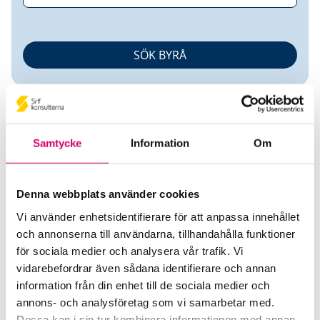
Samtycke
Information
Om
Charlie Dohrman
Denna webbplats använder cookies
Vi använder enhetsidentifierare för att anpassa innehållet
Auktoriserad Redovisningskonsult
och annonserna till användarna, tillhandahålla funktioner
för sociala medier och analysera vår trafik. Vi
Franzéns Redovisningsbyrå i Stockholm AB
vidarebefordrar även sådana identifierare och annan
Gustavsberg
information från din enhet till de sociala medier och
annons- och analysföretag som vi samarbetar med.
Telefon
Dessa kan i sin tur kombinera informationen med annan