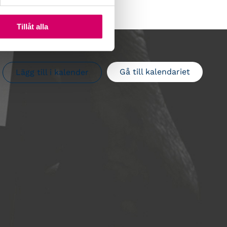
Tillåt alla
Gå till kalendariet
Lägg till i kalender