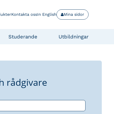
dukter
Kontakta oss
In English
Mina sidor
Studerande
Utbildningar
h rådgivare