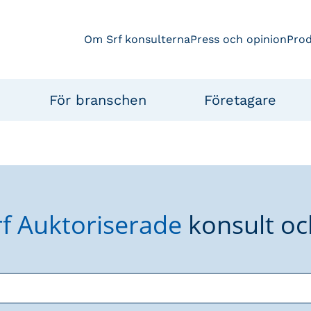
Om Srf konsulterna
Press och opinion
Pro
För branschen
Företagare
rf Auktoriserade
konsult oc