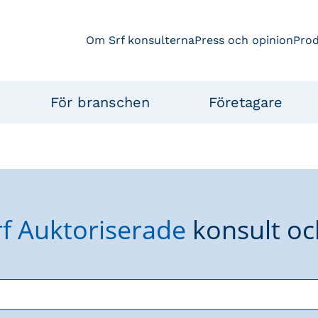
Om Srf konsulterna
Press och opinion
Pro
För branschen
Företagare
rf Auktoriserade
konsult oc