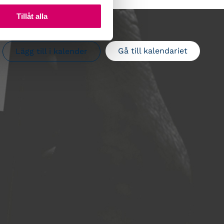
Tillåt alla
Gå till kalendariet
Lägg till i kalender