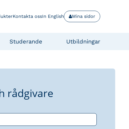
dukter
Kontakta oss
In English
Mina sidor
Studerande
Utbildningar
h rådgivare