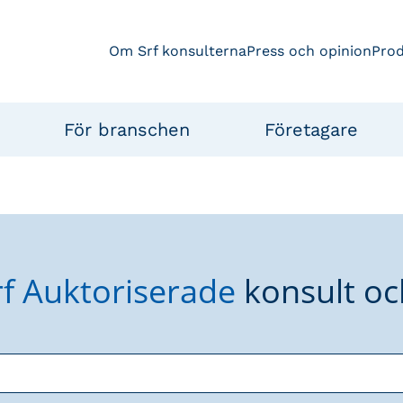
Om Srf konsulterna
Press och opinion
Pro
För branschen
Företagare
rf Auktoriserade
konsult oc