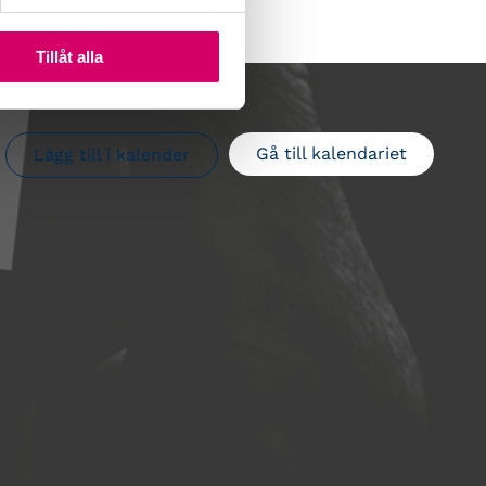
Tillåt alla
Gå till kalendariet
Lägg till i kalender