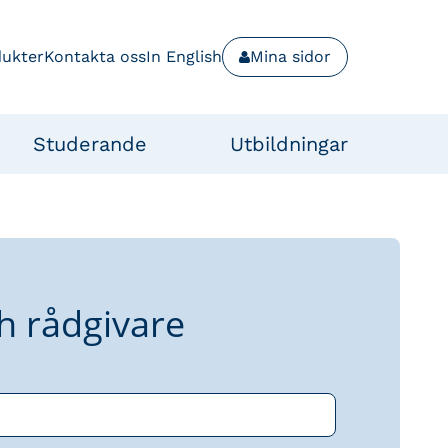
dukter
Kontakta oss
In English
Mina sidor
Studerande
Utbildningar
h rådgivare