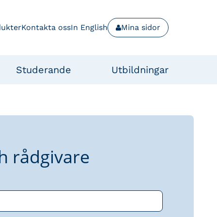
dukter
Kontakta oss
In English
Mina sidor
Studerande
Utbildningar
h rådgivare