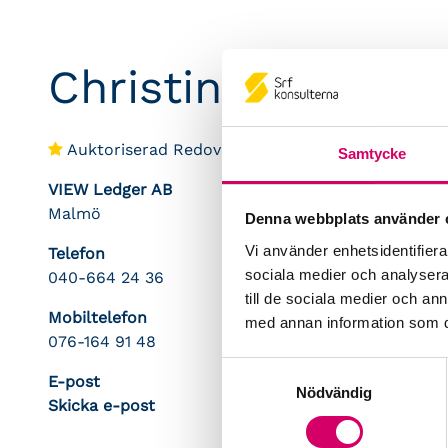
Christina Forsber
Auktoriserad Redovisningskonsult
Samtycke
VIEW Ledger AB
Malmö
Denna webbplats använder 
Vi använder enhetsidentifierar
Telefon
sociala medier och analysera 
040-664 24 36
till de sociala medier och a
Mobiltelefon
med annan information som du 
076-164 91 48
Samtyckesval
E-post
Nödvändig
Skicka e-post