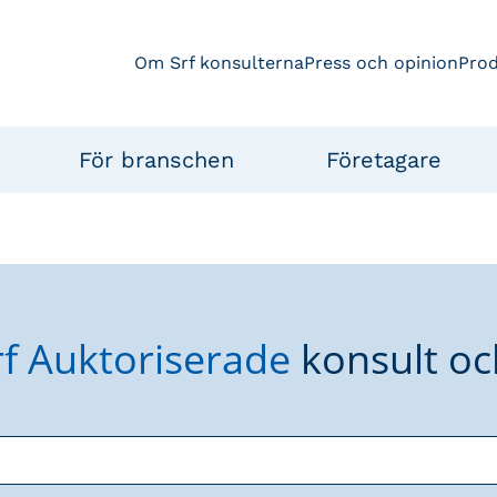
Om Srf konsulterna
Press och opinion
Pro
För branschen
Företagare
rf Auktoriserade
konsult oc