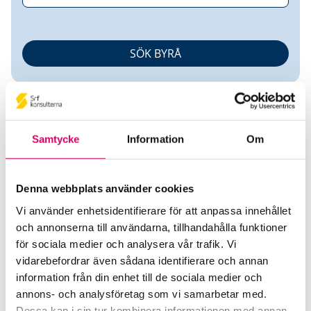
Samtycke
Information
Om
Connie Biosca
Denna webbplats använder cookies
Vi använder enhetsidentifierare för att anpassa innehållet
Auktoriserad Redovisningskonsult
och annonserna till användarna, tillhandahålla funktioner
för sociala medier och analysera vår trafik. Vi
Kvarnhuset Ekonomi AB
vidarebefordrar även sådana identifierare och annan
Svalöv
information från din enhet till de sociala medier och
annons- och analysföretag som vi samarbetar med.
Telefon
Dessa kan i sin tur kombinera informationen med annan