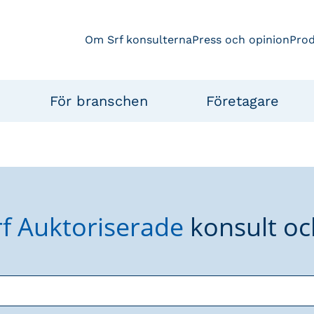
Om Srf konsulterna
Press och opinion
Pro
För branschen
Företagare
rf Auktoriserade
konsult oc