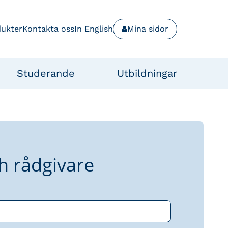
dukter
Kontakta oss
In English
Mina sidor
Studerande
Utbildningar
h rådgivare