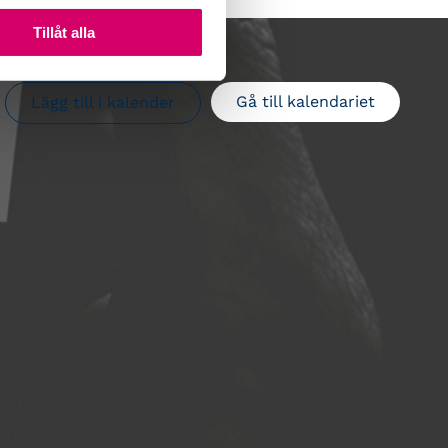
Tillåt alla
Gå till kalendariet
Lägg till i kalender