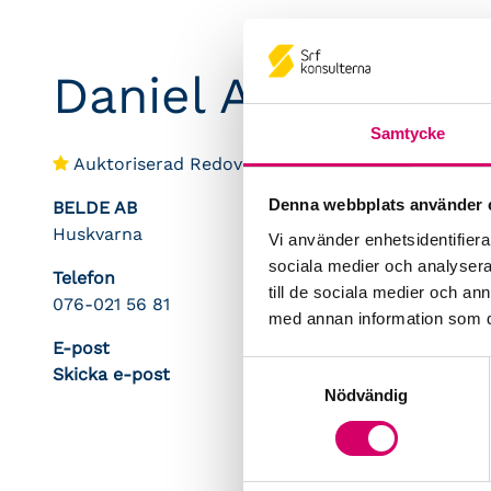
Daniel Assarsson
Samtycke
Auktoriserad Redovisningskonsult
Srf Certifie
Denna webbplats använder 
BELDE AB
Huskvarna
Vi använder enhetsidentifierar
sociala medier och analysera 
Telefon
till de sociala medier och a
076-021 56 81
med annan information som du 
E-post
Samtyckesval
Skicka e-post
Nödvändig