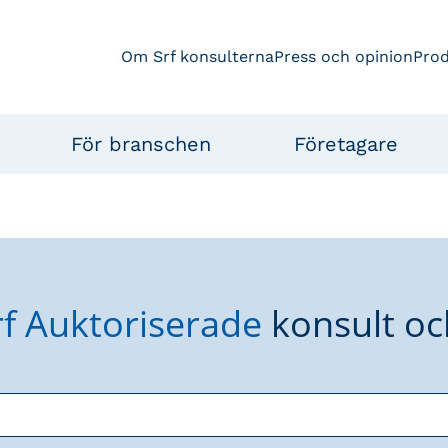
Om Srf konsulterna
Press och opinion
Pro
För branschen
Företagare
rf Auktoriserade
konsult oc