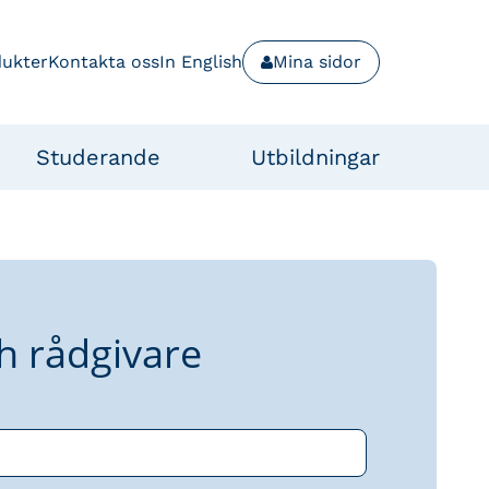
dukter
Kontakta oss
In English
Mina sidor
Studerande
Utbildningar
h rådgivare