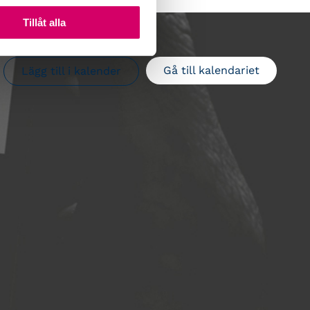
Tillåt alla
Gå till kalendariet
Lägg till i kalender