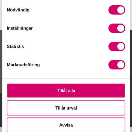
Samtyckesval
Nödvändig
Inställningar
Kalendarium
Statistik
Marknadsföring
Gå till kalendariet
Tillåt alla
Lägg till i kalender
Tillåt urval
Avvisa