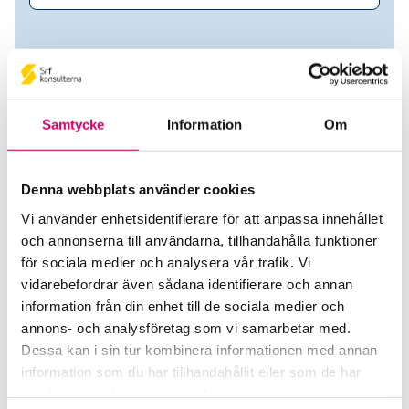
Samtycke
Information
Om
Denna webbplats använder cookies
Vi använder enhetsidentifierare för att anpassa innehållet
och annonserna till användarna, tillhandahålla funktioner
Daniela Dahlqvist
för sociala medier och analysera vår trafik. Vi
vidarebefordrar även sådana identifierare och annan
Auktoriserad Redovisningskonsult
information från din enhet till de sociala medier och
annons- och analysföretag som vi samarbetar med.
DO Management AB
Dessa kan i sin tur kombinera informationen med annan
Särö
information som du har tillhandahållit eller som de har
samlat in när du har använt deras tjänster.