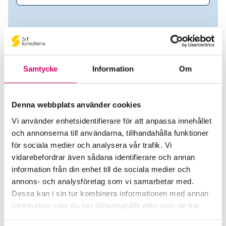
Samtycke
Information
Om
Denna webbplats använder cookies
Vi använder enhetsidentifierare för att anpassa innehållet
och annonserna till användarna, tillhandahålla funktioner
Ellen Bruzelius
för sociala medier och analysera vår trafik. Vi
vidarebefordrar även sådana identifierare och annan
Auktoriserad Lönekonsult
information från din enhet till de sociala medier och
annons- och analysföretag som vi samarbetar med.
Kleer Group AB
Dessa kan i sin tur kombinera informationen med annan
Stockholm
information som du har tillhandahållit eller som de har
samlat in när du har använt deras tjänster.