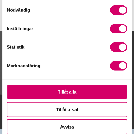
Samtyckesval
Nödvändig
Inställningar
Kalendarium
Statistik
Marknadsföring
Gå till kalendariet
Tillåt alla
Lägg till i kalender
Tillåt urval
Avvisa