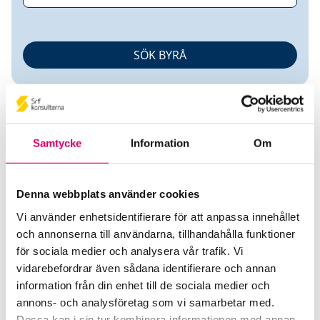
Samtycke
Information
Om
Erik Kostet
Denna webbplats använder cookies
Vi använder enhetsidentifierare för att anpassa innehållet
Auktoriserad Lönekonsult
och annonserna till användarna, tillhandahålla funktioner
för sociala medier och analysera vår trafik. Vi
Erik Kostet
vidarebefordrar även sådana identifierare och annan
STOCKHOLM
information från din enhet till de sociala medier och
annons- och analysföretag som vi samarbetar med.
Telefon
Dessa kan i sin tur kombinera informationen med annan