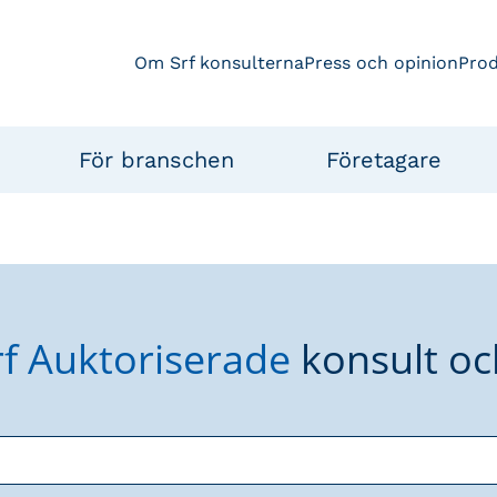
Om Srf konsulterna
Press och opinion
Pro
För branschen
Företagare
rf Auktoriserade
konsult oc