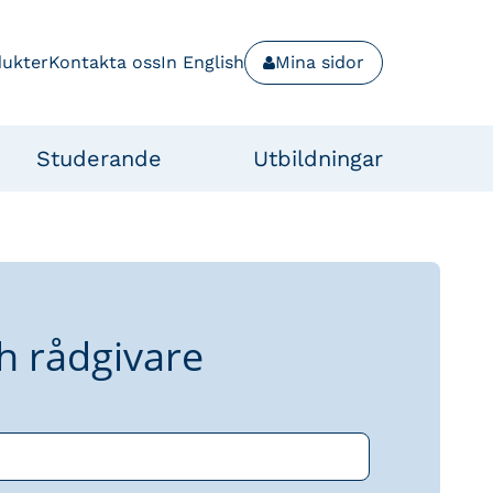
dukter
Kontakta oss
In English
Mina sidor
Studerande
Utbildningar
h rådgivare