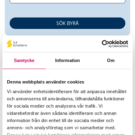
Samtycke
Information
Om
Erik Olsson
Denna webbplats använder cookies
Vi använder enhetsidentifierare för att anpassa innehållet
Auktoriserad Redovisningskonsult
och annonserna till användarna, tillhandahålla funktioner
för sociala medier och analysera vår trafik. Vi
Er Redovisning i Skåne AB
vidarebefordrar även sådana identifierare och annan
Lund
information från din enhet till de sociala medier och
annons- och analysföretag som vi samarbetar med.
Telefon
Dessa kan i sin tur kombinera informationen med annan