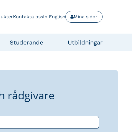
dukter
Kontakta oss
In English
Mina sidor
Studerande
Utbildningar
h rådgivare