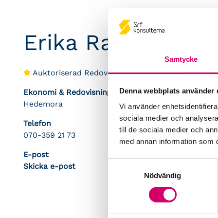
Erika Ragnarsson
Samtycke
Auktoriserad Redovisningskonsult
Srf Certifie
Denna webbplats använder 
Ekonomi & Redovisning i Dala-Husby AB
Hedemora
Vi använder enhetsidentifierar
sociala medier och analysera 
Telefon
till de sociala medier och a
070-359 21 73
med annan information som du 
E-post
Samtyckesval
Skicka e-post
Nödvändig