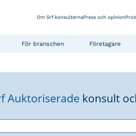
Om Srf konsulterna
Press och opinion
Pro
För branschen
Företagare
rf Auktoriserade
konsult oc