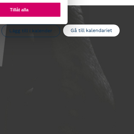
Tillåt alla
Gå till kalendariet
Lägg till i kalender