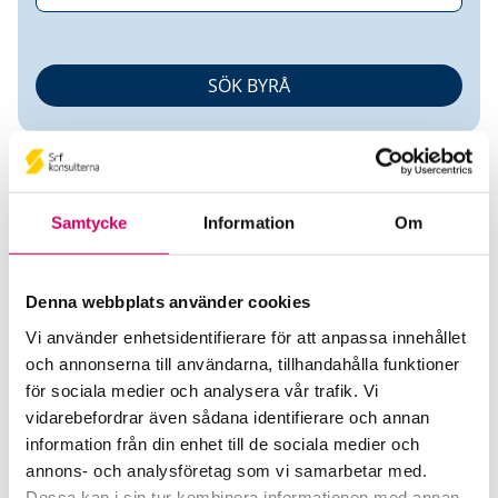
Samtycke
Information
Om
Eva Berglöf
Denna webbplats använder cookies
Vi använder enhetsidentifierare för att anpassa innehållet
Auktoriserad Redovisningskonsult
och annonserna till användarna, tillhandahålla funktioner
för sociala medier och analysera vår trafik. Vi
Laboda Ekonomi AB
vidarebefordrar även sådana identifierare och annan
Avesta
information från din enhet till de sociala medier och
annons- och analysföretag som vi samarbetar med.
Telefon
Dessa kan i sin tur kombinera informationen med annan