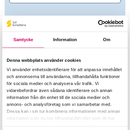
Samtycke
Information
Om
Denna webbplats använder cookies
Vi använder enhetsidentifierare för att anpassa innehållet
och annonserna till användarna, tillhandahålla funktioner
Eva Fahlén
för sociala medier och analysera vår trafik. Vi
vidarebefordrar även sådana identifierare och annan
Auktoriserad Lönekonsult
information från din enhet till de sociala medier och
annons- och analysföretag som vi samarbetar med.
VicApta AB
Dessa kan i sin tur kombinera informationen med annan
Västerås
information som du har tillhandahållit eller som de har
samlat in när du har använt deras tjänster.