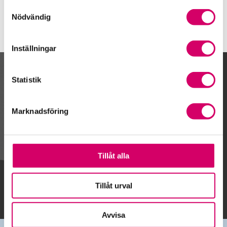
Samtyckesval
Nödvändig
Inställningar
Kalendarium
Statistik
Marknadsföring
Gå till kalendariet
Tillåt alla
Lägg till i kalender
Tillåt urval
Avvisa