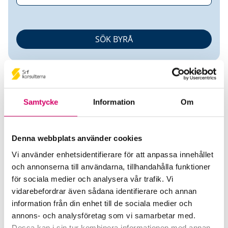
Samtycke
Information
Om
Eva Forsman
Denna webbplats använder cookies
Vi använder enhetsidentifierare för att anpassa innehållet
Auktoriserad Redovisningskonsult
och annonserna till användarna, tillhandahålla funktioner
för sociala medier och analysera vår trafik. Vi
AIFA AB
vidarebefordrar även sådana identifierare och annan
Askim
information från din enhet till de sociala medier och
annons- och analysföretag som vi samarbetar med.
Telefon
Dessa kan i sin tur kombinera informationen med annan