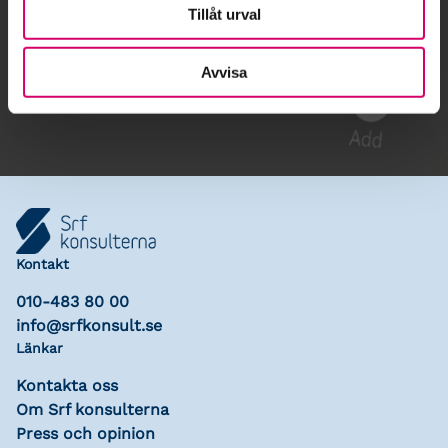
Tillåt urval
Gå till kalendariet
Avvisa
Lägg till i kalender
Kontakt
010-483 80 00
info@srfkonsult.se
Länkar
Kontakta oss
Om Srf konsulterna
Press och opinion