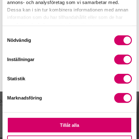
08-669 60 00
annons- och analysföretag som vi samarbetar med.
Dessa kan i sin tur kombinera informationen med annan
Mobiltelefon
information som du har tillhandahållit eller som de har
076-788 98 07
samlat in när du har använt deras tjänster.
E-post
Samtyckesval
Skicka e-post
Nödvändig
Inställningar
Statistik
Marknadsföring
Kalendarium
Tillåt alla