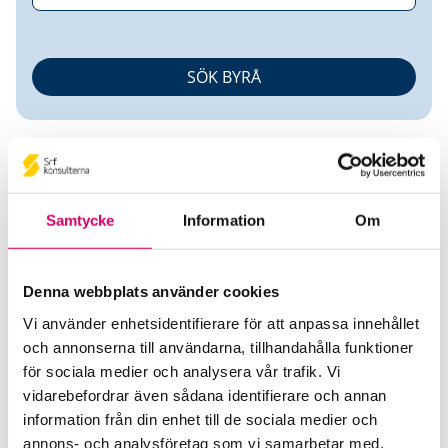
Samtycke
Information
Om
Eva Knutsson
Denna webbplats använder cookies
Auktoriserad Redovisningskonsult
Vi använder enhetsidentifierare för att anpassa innehållet
och annonserna till användarna, tillhandahålla funktioner
Ekonomitjänst 3 Hjärtan HB
för sociala medier och analysera vår trafik. Vi
Halmstad
vidarebefordrar även sådana identifierare och annan
information från din enhet till de sociala medier och
Telefon
annons- och analysföretag som vi samarbetar med.