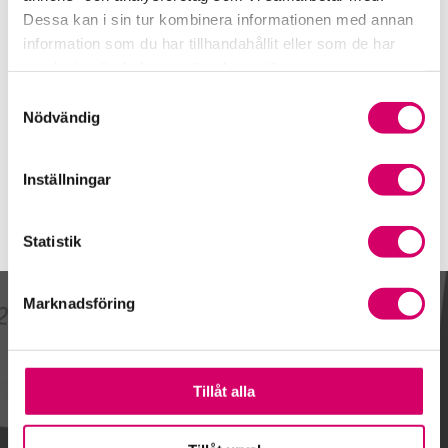
035-16 27 80
Dessa kan i sin tur kombinera informationen med annan
Mobiltelefon
information som du har tillhandahållit eller som de har
samlat in när du har använt deras tjänster.
E-post
Samtyckesval
Skicka e-post
Nödvändig
Inställningar
Statistik
Marknadsföring
Kalendarium
Tillåt alla