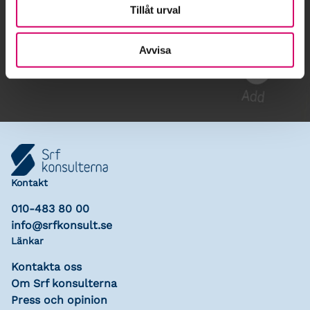
Tillåt urval
Gå till kalendariet
Avvisa
Lägg till i kalender
Kontakt
010-483 80 00
info@srfkonsult.se
Länkar
Kontakta oss
Om Srf konsulterna
Press och opinion