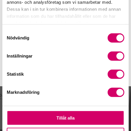
08-505 219 37
annons- och analysföretag som vi samarbetar med.
Dessa kan i sin tur kombinera informationen med annan
Mobiltelefon
information som du har tillhandahållit eller som de har
076-836 97 07
samlat in när du har använt deras tjänster.
E-post
Samtyckesval
Skicka e-post
Nödvändig
Inställningar
Statistik
Marknadsföring
Kalendarium
Tillåt alla