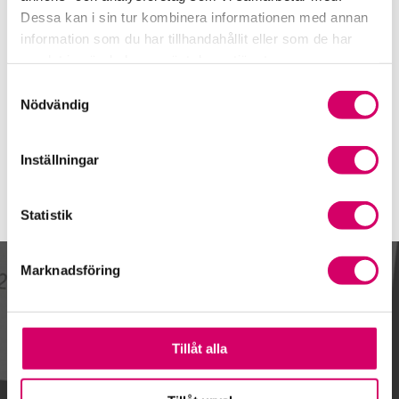
0771-27 27 27
Dessa kan i sin tur kombinera informationen med annan
Mobiltelefon
information som du har tillhandahållit eller som de har
samlat in när du har använt deras tjänster.
E-post
Samtyckesval
Skicka e-post
Nödvändig
Inställningar
Statistik
Marknadsföring
Kalendarium
Tillåt alla