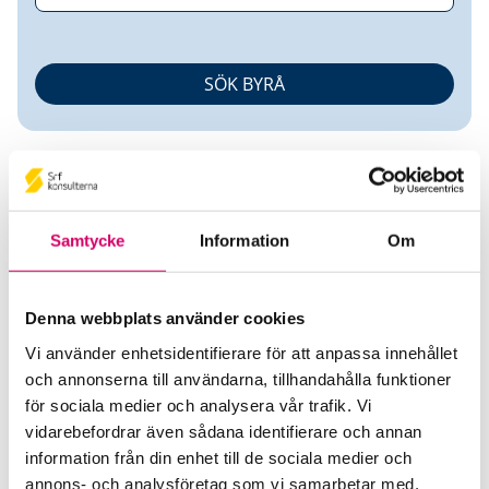
Samtycke
Information
Om
Frida Lindahl
Denna webbplats använder cookies
Auktoriserad Redovisningskonsult
Vi använder enhetsidentifierare för att anpassa innehållet
och annonserna till användarna, tillhandahålla funktioner
Ludvig & Co AB
för sociala medier och analysera vår trafik. Vi
Katrineholm
vidarebefordrar även sådana identifierare och annan
information från din enhet till de sociala medier och
Telefon
annons- och analysföretag som vi samarbetar med.