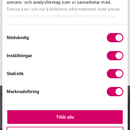
0415-703 60
annons- och analysföretag som vi samarbetar med.
Dessa kan i sin tur kombinera informationen med annan
Mobiltelefon
information som du har tillhandahållit eller som de har
070-553 99 36
samlat in när du har använt deras tjänster.
E-post
Samtyckesval
Skicka e-post
Nödvändig
Inställningar
Statistik
Marknadsföring
Kalendarium
Tillåt alla