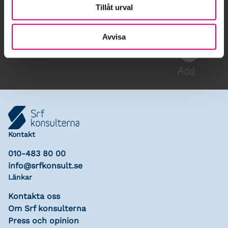
Tillåt urval
Gå till kalendariet
Avvisa
Lägg till i kalender
Kontakt
010-483 80 00
info@srfkonsult.se
Länkar
Kontakta oss
Om Srf konsulterna
Press och opinion