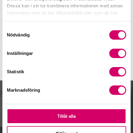
035-162782
Dessa kan i sin tur kombinera informationen med annan
Mobiltelefon
information som du har tillhandahållit eller som de har
samlat in när du har använt deras tjänster.
E-post
Samtyckesval
Skicka e-post
Nödvändig
Inställningar
Statistik
Marknadsföring
Kalendarium
Tillåt alla