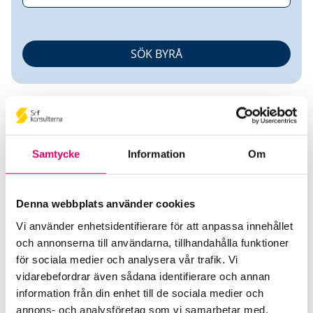
Samtycke
Information
Om
Gunilla Bergman
Denna webbplats använder cookies
Auktoriserad Redovisningskonsult
Vi använder enhetsidentifierare för att anpassa innehållet
och annonserna till användarna, tillhandahålla funktioner
Ekonomitjänst 3 Hjärtan HB
för sociala medier och analysera vår trafik. Vi
Halmstad
vidarebefordrar även sådana identifierare och annan
information från din enhet till de sociala medier och
Telefon
annons- och analysföretag som vi samarbetar med.