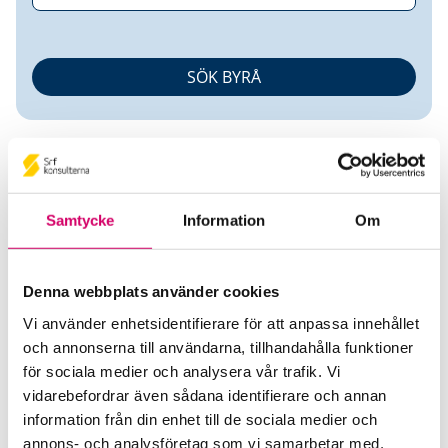
Samtycke
Information
Om
Gunnar Andersson
Denna webbplats använder cookies
Auktoriserad Redovisningskonsult
Vi använder enhetsidentifierare för att anpassa innehållet
och annonserna till användarna, tillhandahålla funktioner
Baker Tilly GA Revision AB
för sociala medier och analysera vår trafik. Vi
Mariestad
vidarebefordrar även sådana identifierare och annan
information från din enhet till de sociala medier och
Telefon
annons- och analysföretag som vi samarbetar med.