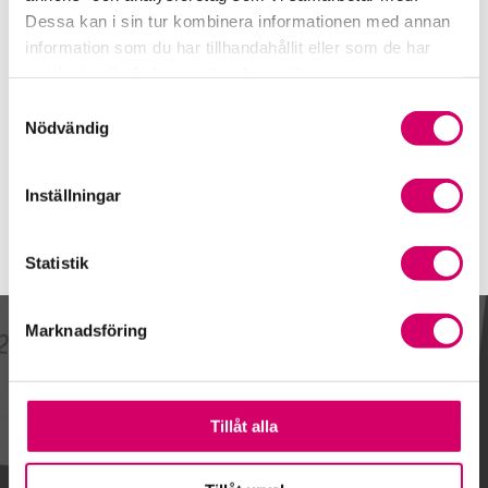
0501-39 93 11
Dessa kan i sin tur kombinera informationen med annan
Mobiltelefon
information som du har tillhandahållit eller som de har
samlat in när du har använt deras tjänster.
E-post
Samtyckesval
Skicka e-post
Nödvändig
Inställningar
Statistik
Marknadsföring
Kalendarium
Tillåt alla