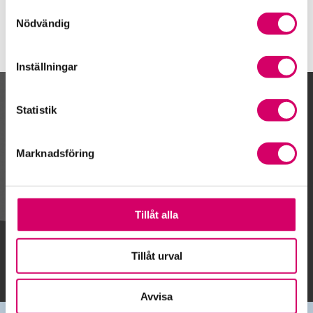
Samtyckesval
Nödvändig
Inställningar
Kalendarium
Statistik
Marknadsföring
Gå till kalendariet
Tillåt alla
Lägg till i kalender
Tillåt urval
Avvisa