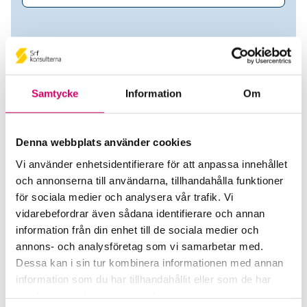
Samtycke
Information
Om
Denna webbplats använder cookies
Vi använder enhetsidentifierare för att anpassa innehållet
och annonserna till användarna, tillhandahålla funktioner
Hadil Qatanani
för sociala medier och analysera vår trafik. Vi
vidarebefordrar även sådana identifierare och annan
Auktoriserad Redovisningskonsult
information från din enhet till de sociala medier och
annons- och analysföretag som vi samarbetar med.
BQ Bemanning AB
Dessa kan i sin tur kombinera informationen med annan
Stockholm
information som du har tillhandahållit eller som de har
samlat in när du har använt deras tjänster.