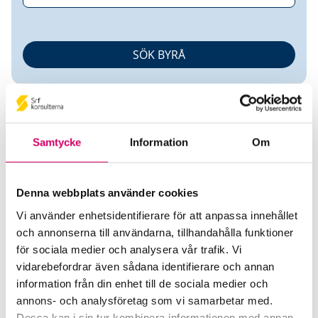
Samtycke
Information
Om
Heidi Carneheim
Denna webbplats använder cookies
Vi använder enhetsidentifierare för att anpassa innehållet
Auktoriserad Redovisningskonsult
och annonserna till användarna, tillhandahålla funktioner
för sociala medier och analysera vår trafik. Vi
Carneheim Consulting AB
vidarebefordrar även sådana identifierare och annan
Stockholm
information från din enhet till de sociala medier och
annons- och analysföretag som vi samarbetar med.
Telefon
Dessa kan i sin tur kombinera informationen med annan