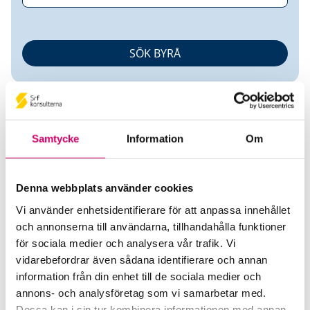
Samtycke
Information
Om
Helene Karlsson
Denna webbplats använder cookies
Vi använder enhetsidentifierare för att anpassa innehållet
Auktoriserad Redovisningskonsult
och annonserna till användarna, tillhandahålla funktioner
för sociala medier och analysera vår trafik. Vi
Sifferhjälpen Ekonomibyrå AB
vidarebefordrar även sådana identifierare och annan
Söderåkra
information från din enhet till de sociala medier och
annons- och analysföretag som vi samarbetar med.
Telefon
Dessa kan i sin tur kombinera informationen med annan