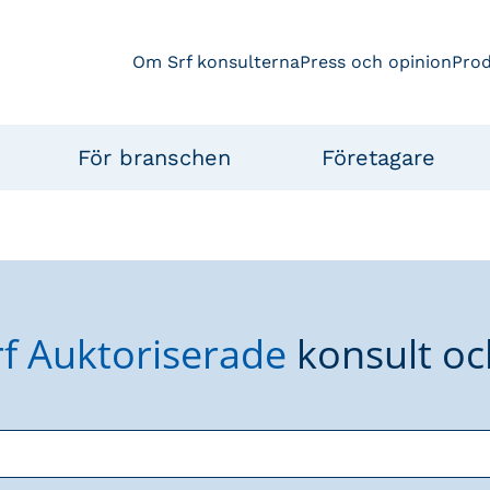
Om Srf konsulterna
Press och opinion
Pro
För branschen
Företagare
rf Auktoriserade
konsult oc