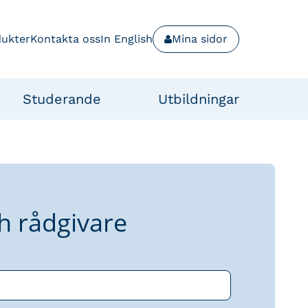
dukter
Kontakta oss
In English
Mina sidor
Studerande
Utbildningar
h rådgivare