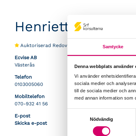
Henriette Ekh de
Auktoriserad Redovisningskonsult
Samtycke
Ecvise AB
Västerås
Denna webbplats använder 
Vi använder enhetsidentifierar
Telefon
sociala medier och analysera 
0103005060
till de sociala medier och a
Mobiltelefon
med annan information som du 
070-932 41 56
Samtyckesval
E-post
Nödvändig
Skicka e-post