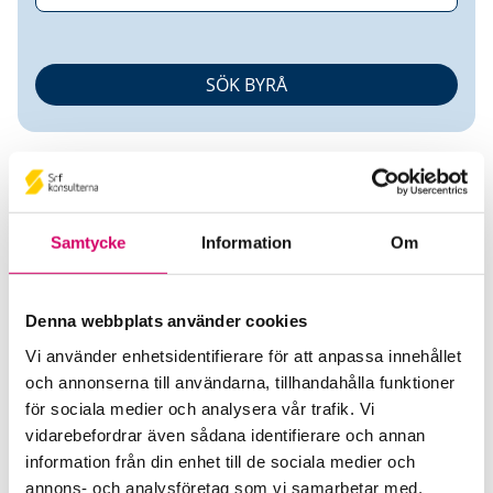
Samtycke
Information
Om
Hillevi Laurell
Denna webbplats använder cookies
Auktoriserad Redovisningskonsult
Vi använder enhetsidentifierare för att anpassa innehållet
och annonserna till användarna, tillhandahålla funktioner
Spartan Redovisningskonsult AB
för sociala medier och analysera vår trafik. Vi
Kinnahult
vidarebefordrar även sådana identifierare och annan
information från din enhet till de sociala medier och
Telefon
annons- och analysföretag som vi samarbetar med.