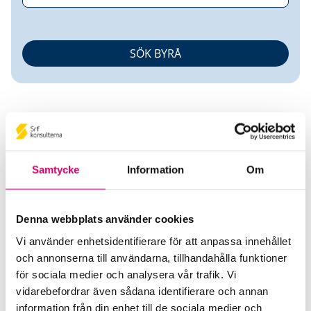
Samtycke
Information
Om
Ingela Ekervall
Denna webbplats använder cookies
Auktoriserad Redovisningskonsult
Srf
Certifierad Affärsrådgivare
Vi använder enhetsidentifierare för att anpassa innehållet
och annonserna till användarna, tillhandahålla funktioner
Ekervalls Redovisning AB
för sociala medier och analysera vår trafik. Vi
Eskilstuna
vidarebefordrar även sådana identifierare och annan
information från din enhet till de sociala medier och