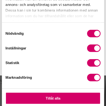
Telefon
annons- och analysföretag som vi samarbetar med.
0708-74 21 93
Dessa kan i sin tur kombinera informationen med annan
Mobiltelefon
information som du har tillhandahållit eller som de har
070-874 21 93
samlat in när du har använt deras tjänster.
Samtyckesval
E-post
Nödvändig
Skicka e-post
Inställningar
Statistik
Marknadsföring
Kalendarium
Tillåt alla