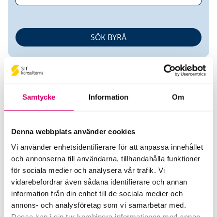
Samtycke
Information
Om
Irina Hansson
Denna webbplats använder cookies
Vi använder enhetsidentifierare för att anpassa innehållet
Auktoriserad Redovisningskonsult
och annonserna till användarna, tillhandahålla funktioner
för sociala medier och analysera vår trafik. Vi
Ludvig & Co AB
vidarebefordrar även sådana identifierare och annan
Kalmar
information från din enhet till de sociala medier och
annons- och analysföretag som vi samarbetar med.
Telefon
Dessa kan i sin tur kombinera informationen med annan