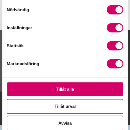
Samtyckesval
Nödvändig
Inställningar
Kalendarium
Statistik
Marknadsföring
Gå till kalendariet
Tillåt alla
Lägg till i kalender
Tillåt urval
Avvisa