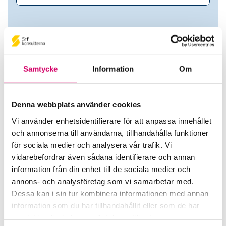
Samtycke
Information
Om
Denna webbplats använder cookies
Vi använder enhetsidentifierare för att anpassa innehållet
och annonserna till användarna, tillhandahålla funktioner
Jan Anders Möller
för sociala medier och analysera vår trafik. Vi
vidarebefordrar även sådana identifierare och annan
Auktoriserad Redovisningskonsult
information från din enhet till de sociala medier och
annons- och analysföretag som vi samarbetar med.
YstadÖsterlen Revision AB
Dessa kan i sin tur kombinera informationen med annan
Simrishamn
information som du har tillhandahållit eller som de har
samlat in när du har använt deras tjänster.