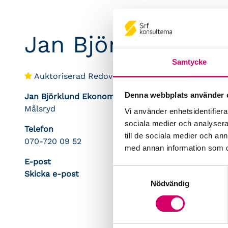
Jan Björklund
Samtycke
Auktoriserad Redovisningskonsult
Denna webbplats använder 
Jan Björklund Ekonomikonsult i Borås AB
Målsryd
Vi använder enhetsidentifierar
sociala medier och analysera 
Telefon
till de sociala medier och a
070-720 09 52
med annan information som du 
E-post
Samtyckesval
Skicka e-post
Nödvändig