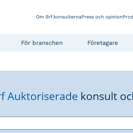
Om Srf konsulterna
Press och opinion
Pro
För branschen
Företagare
rf Auktoriserade
konsult oc