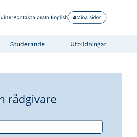
dukter
Kontakta oss
In English
Mina sidor
Studerande
Utbildningar
h rådgivare