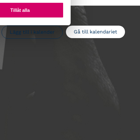
Tillåt alla
Gå till kalendariet
Lägg till i kalender