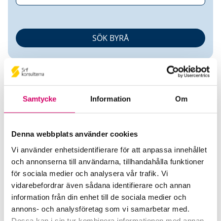
Samtycke
Information
Om
Jane Gustavsson
Denna webbplats använder cookies
Vi använder enhetsidentifierare för att anpassa innehållet
Auktoriserad Redovisningskonsult
och annonserna till användarna, tillhandahålla funktioner
för sociala medier och analysera vår trafik. Vi
Redovisningskonsulterna i Kalmar AB
vidarebefordrar även sådana identifierare och annan
Kalmar
information från din enhet till de sociala medier och
annons- och analysföretag som vi samarbetar med.
Telefon
Dessa kan i sin tur kombinera informationen med annan