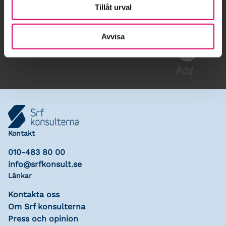
Tillåt urval
Gå till kalendariet
Avvisa
Lägg till i kalender
Kontakt
010-483 80 00
info@srfkonsult.se
Länkar
Kontakta oss
Om Srf konsulterna
Press och opinion