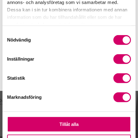
0140-197 26
annons- och analysföretag som vi samarbetar med.
Dessa kan i sin tur kombinera informationen med annan
Mobiltelefon
information som du har tillhandahållit eller som de har
070-544 92 47
samlat in när du har använt deras tjänster.
E-post
Samtyckesval
Skicka e-post
Nödvändig
Inställningar
Statistik
Marknadsföring
Kalendarium
Tillåt alla