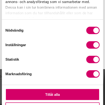
031-788 17 37
annons- och analysföretag som vi samarbetar med.
Dessa kan i sin tur kombinera informationen med annan
Mobiltelefon
information som du har tillhandahållit eller som de har
076-315 42 14
samlat in när du har använt deras tjänster.
E-post
Samtyckesval
Skicka e-post
Nödvändig
Inställningar
Statistik
Marknadsföring
Kalendarium
Tillåt alla