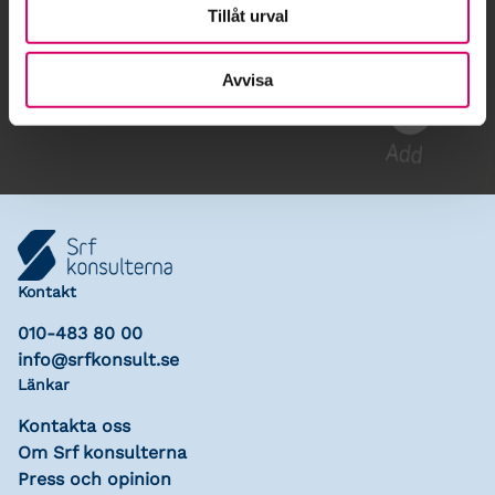
Tillåt urval
Gå till kalendariet
Avvisa
Lägg till i kalender
Kontakt
010-483 80 00
info@srfkonsult.se
Länkar
Kontakta oss
Om Srf konsulterna
Press och opinion