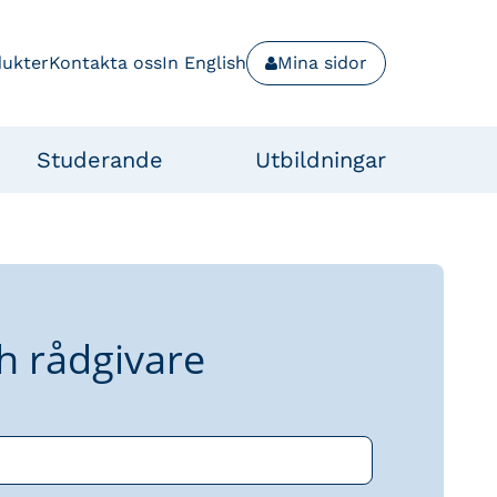
dukter
Kontakta oss
In English
Mina sidor
Studerande
Utbildningar
h rådgivare