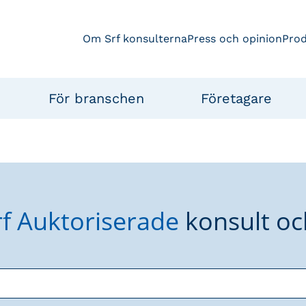
Om Srf konsulterna
Press och opinion
Pro
För branschen
Företagare
rf Auktoriserade
konsult oc