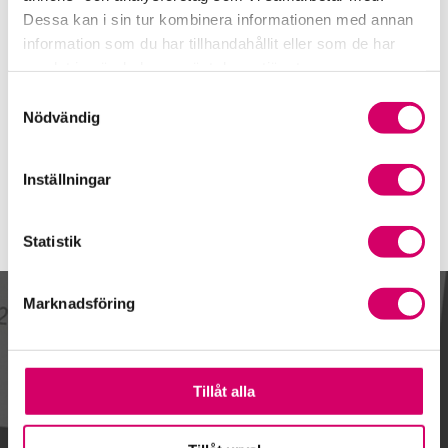
021-470 36 06
Dessa kan i sin tur kombinera informationen med annan
Mobiltelefon
information som du har tillhandahållit eller som de har
samlat in när du har använt deras tjänster.
E-post
Samtyckesval
Skicka e-post
Nödvändig
Inställningar
Statistik
Marknadsföring
Kalendarium
Tillåt alla