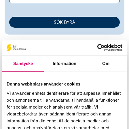
Samtycke
Information
Om
Jessica Järlbrink
Denna webbplats använder cookies
Auktoriserad Redovisningskonsult
Vi använder enhetsidentifierare för att anpassa innehållet
och annonserna till användarna, tillhandahålla funktioner
ECIT Services AB
för sociala medier och analysera vår trafik. Vi
Kungsbacka
vidarebefordrar även sådana identifierare och annan
information från din enhet till de sociala medier och
Telefon
annons- och analysföretag som vi samarbetar med.