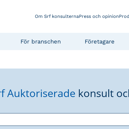
Om Srf konsulterna
Press och opinion
Pro
För branschen
Företagare
rf Auktoriserade
konsult oc