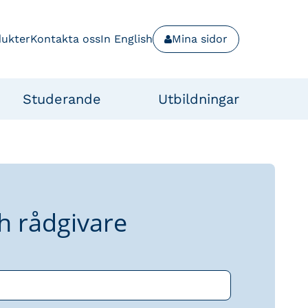
dukter
Kontakta oss
In English
Mina sidor
Studerande
Utbildningar
h rådgivare