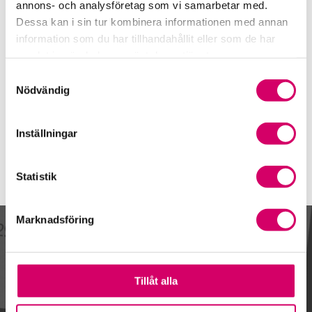
0920-47 50 20
annons- och analysföretag som vi samarbetar med.
Dessa kan i sin tur kombinera informationen med annan
Mobiltelefon
information som du har tillhandahållit eller som de har
070-322 99 00
samlat in när du har använt deras tjänster.
E-post
Samtyckesval
Skicka e-post
Nödvändig
Inställningar
Statistik
Marknadsföring
Kalendarium
Tillåt alla