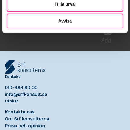
Tillåt urval
Gå till kalendariet
Avvisa
Lägg till i kalender
Kontakt
010-483 80 00
info@srfkonsult.se
Länkar
Kontakta oss
Om Srf konsulterna
Press och opinion