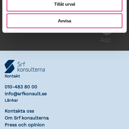
Tillåt urval
Gå till kalendariet
Avvisa
Lägg till i kalender
Kontakt
010-483 80 00
info@srfkonsult.se
Länkar
Kontakta oss
Om Srf konsulterna
Press och opinion