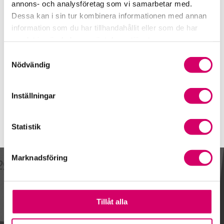
021-15 67 55
annons- och analysföretag som vi samarbetar med.
Dessa kan i sin tur kombinera informationen med annan
Mobiltelefon
information som du har tillhandahållit eller som de har
070-365 15 98
samlat in när du har använt deras tjänster.
E-post
Samtyckesval
Skicka e-post
Nödvändig
Inställningar
Statistik
Marknadsföring
Kalendarium
Tillåt alla